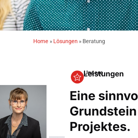
Home
»
Lösungen
»
Beratung
Leistungen
Unsere
Eine sinnvo
Grundstein 
Projektes.