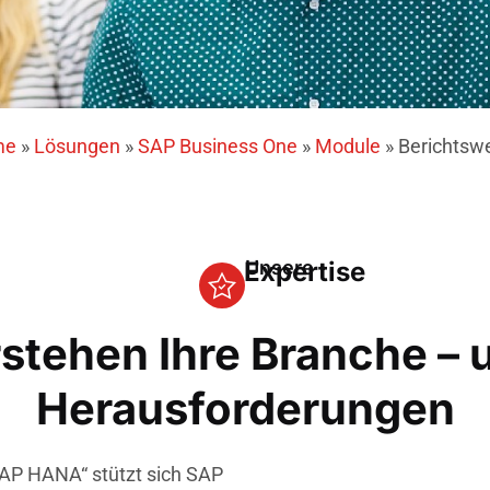
me
»
Lösungen
»
SAP Business One
»
Module
»
Berichtsw
Expertise
Unsere
stehen Ihre Branche – 
Herausforderungen
SAP HANA“ stützt sich SAP