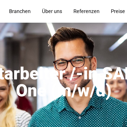
Branchen
Über uns
Referenzen
Preise
arbeiter /-in S
One (m/w/d)