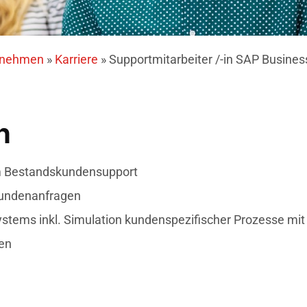
rnehmen
»
Karriere
»
Supportmitarbeiter /-in SAP Busine
n
m Bestandskundensupport
undenanfragen
stems inkl. Simulation kundenspezifischer Prozesse mit
en